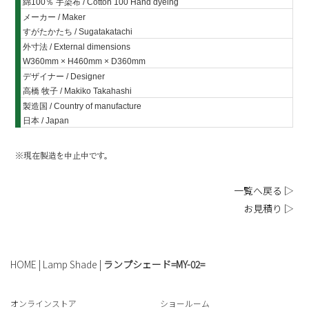
綿100％ 手染布 / Cotton 100 Hand dyeing
メーカー /
Maker
すがたかたち / Sugatakatachi
外寸法 /
External dimensions
W360mm × H460mm × D360mm
デザイナー / Designer
高橋 牧子 / Makiko Takahashi
製造国 /
Country of manufacture
日本 / Japan
※現在製造を中止中です。
一覧へ戻る ▷
お見積り ▷
HOME
|
Lamp Shade
|
ランプシェード=MY-02=
オンラインストア
ショールーム