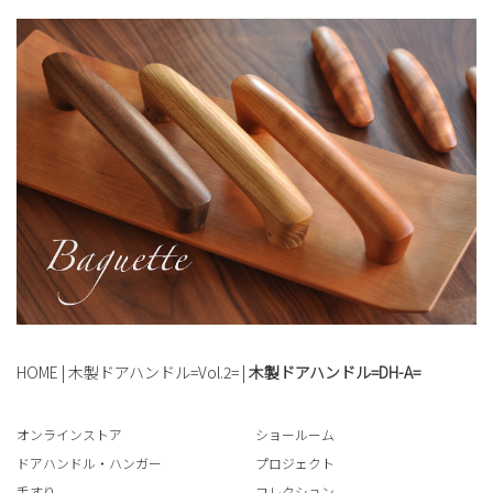
HOME
|
木製ドアハンドル=Vol.2=
|
木製ドアハンドル=DH-A=
オンラインストア
ショールーム
ドアハンドル・ハンガー
プロジェクト
手すり
コレクション