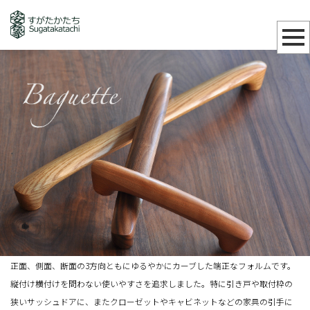
正面、側面、断面の3方向ともにゆるやかにカーブした端正なフォルムです。
縦付け横付けを問わない使いやすさを追求しました。特に引き戸や取付枠の
狭いサッシュドアに、またクローゼットやキャビネットなどの家具の引手に